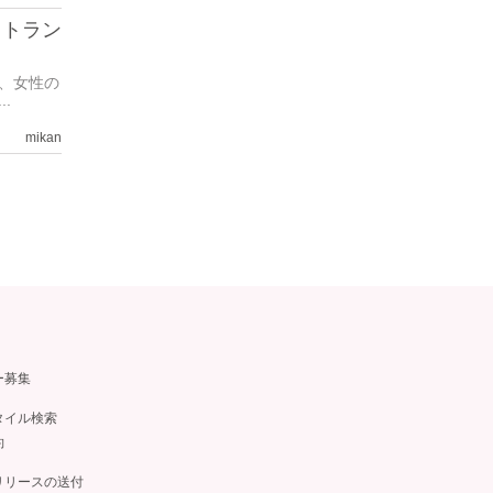
オトラン
、女性の
.
mikan
ー募集
タイル検索
約
リリースの送付