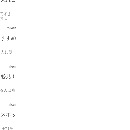
ですよ
..
mikan
おすすめ
う人に朗
.
mikan
は必見！
る人は多
mikan
いスポッ
 実は出