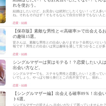
れを使おう。
結婚はしたいけど、お見合いは絶対にしたくない！って人多い
ね。それもそのはず！そもそもなんで自分が好きでもない人とお.
恋愛・結婚
【保存版】素敵な男性と≪高確率≫で出会える
の趣味15選。
皆さんは、素敵な男性との出会いありますか？全然ない!とい
報です！男性との出会いは実は趣味を通して見つかることが多..
恋愛・結婚
シングルマザーは実はモテる！？恋愛したい人
出会い方など。
シングルマザーでも、ステキな男性と恋愛したい！と思ってい
いでしょう。やっぱり独り身だとこの先不安ですし、頼れ...
恋愛・結婚
【シングルマザー編】出会える確率89％！出会
ト6選。
シングルマザーの皆さんへ 出会いがなくて困っていませんか？