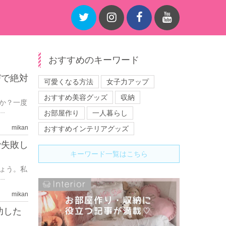
おすすめのキーワード
びで絶対
可愛くなる方法
女子力アップ
おすすめ美容グッズ
収納
か？一度
.
お部屋作り
一人暮らし
mikan
おすすめインテリアグッズ
で失敗し
キーワード一覧はこちら
ょう。私
.
mikan
功した