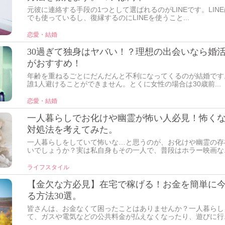
元彼に連絡する手段の1つとして選ばれるのがLINEです。LIN
でも使っているし、復縁するのにLINEを使うこと...
恋愛・結婚
30過ぎて独身はヤバい！？理想の出会いなら婚
がおすすめ！
年齢を重ねるごとにだんだんと不利になってくるのが結婚です
誰1人避けることができません。とくに女性の場合は30歳前...
恋愛・結婚
一人暮らしでお化けや幽霊が怖い人必見！怖く
対処法を考えてみた。
一人暮らしをしていて怖いな…と思うのが、お化けや幽霊の存
いでしょうか？実は私自身もその一人で、普段はホラー映画な..
ライフスタイル
【金欠な方必見】在宅で稼げる！お金を簡単に
る方法30選。
皆さんは、お金なくて困ったことはありませんか？一人暮らし
て、ガスや電気などの公共料金が払えなくなったり、遊びに行..