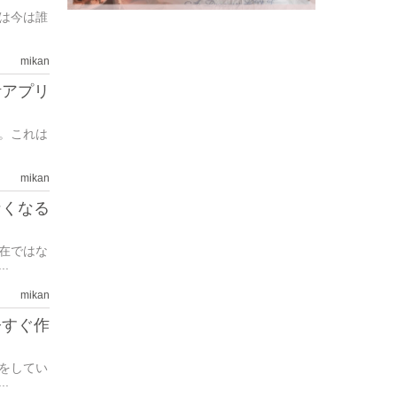
Eは今は誰
mikan
活アプリ
。これは
mikan
なくなる
在ではな
.
mikan
今すぐ作
をしてい
.