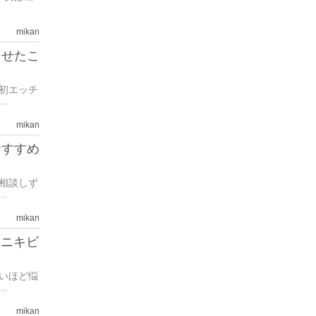
mikan
させたこ
初エッチ
.
mikan
おすすめ
相談しず
.
mikan
たニキビ
いほど悩
.
mikan