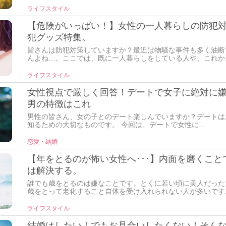
ライフスタイル
【危険がいっぱい！】女性の一人暮らしの防犯
犯グッズ特集。
皆さんは防犯対策していますか？最近は物騒な事件も多く油断
んよね…。ここでは、既に一人暮らしをしている人や、これか..
ライフスタイル
女性視点で厳しく回答！デートで女子に絶対に
男の特徴はこれ
男性の皆さん、女の子とのデート楽しんでいますか？デートは
知るための大切なものです。 今回は、デートで女性に...
恋愛・結婚
【年をとるのが怖い女性へ･･･】内面を磨くこと
は解決する。
誰でも歳をとるのは嫌なことです。とくに若い頃に美人だった
歳をとって老化すること自体を受け入れられない人が多いです..
ライフスタイル
結婚はしたい！でもお見合いしたくない！そん