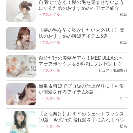
自宅でできる！髪の毛を傷ませないよう
にするためのおすすめのヘアケア紹介
ヘアスタイル
松島
【髪の毛を早く乾かしたい人必見！】魔
法のおすすめの時短アイテム5選
ヘアスタイル
松島
自分だけの美髪ケアを！MEDULLAのヘ
アケアボックスを5名様にプレゼント♡
ヘアスタイル
ピュアラモ編集部
簡単＆時短でプロ級の仕上がりに！可愛
い前髪を作るアイテム8選
ヘアスタイル
pii_*
【女性向け】おすすめウェットワックス
10選！今流行の濡れ髪を手に入れよう♡
ヘアスタイル
松島