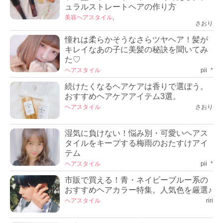
ュラルストレートヘアの作り方
美容
ヘアスタイル
,
さおり
憧れは柔らかそうなさらツヤヘア！髪が
キレイなあの子に美髪の秘訣を聞いてみ
た♡
ヘアスタイル
pii_*
続けたくなるヘアケアは香りで選ぼう。
おすすめヘアケアアイテム3選。
ヘアスタイル
さおり
湿気に負けない！悩み別・可愛いヘアス
タイルをキープする梅雨のおたすけアイ
テム
ヘアスタイル
pii_*
市販で買える！青・ネイビーブルー系の
おすすめヘアカラー特集。人気色を厳選♪
ヘアスタイル
riri