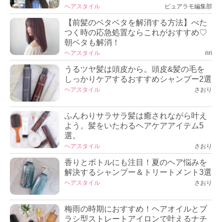
ヘアスタイル
ピュアラモ編集部
【前髪のベタベタを解消する方法】べた
つく時の応急処置ならこれがおすすめ♡
朝ベタも解消！
ヘアスタイル
riri
うるツヤ髪は頭皮から。頭皮&髪の毛を
しっかりケアするおすすめシャンプー2選
ヘアスタイル
さおり
ふんわりサラサラ髪は癒されながら叶え
よう。髪をいたわるヘアケアアイテム5
選。
ヘアスタイル
さおり
香りとボトルにも注目！夏のヘア悩みを
解決するシャンプー＆トリートメント3選
ヘアスタイル
さおり
梅雨の時期におすすめ！ヘアオイルとブ
ラシ型ストレートアイロンで叶えるナチ