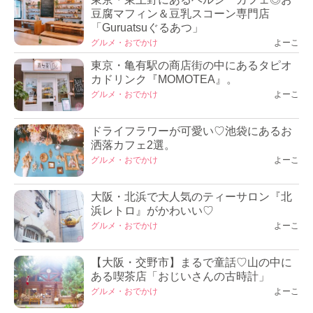
豆腐マフィン＆豆乳スコーン専門店
「Guruatsuぐるあつ」
グルメ・おでかけ
よーこ
東京・亀有駅の商店街の中にあるタピオ
カドリンク『MOMOTEA』。
グルメ・おでかけ
よーこ
ドライフラワーが可愛い♡池袋にあるお
洒落カフェ2選。
グルメ・おでかけ
よーこ
大阪・北浜で大人気のティーサロン『北
浜レトロ』がかわいい♡
グルメ・おでかけ
よーこ
【大阪・交野市】まるで童話♡山の中に
ある喫茶店「おじいさんの古時計」
グルメ・おでかけ
よーこ