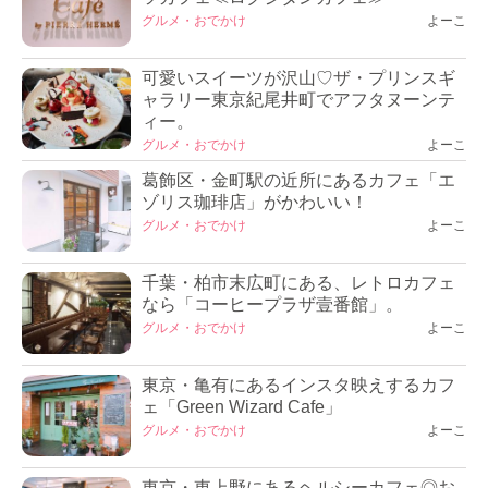
グルメ・おでかけ
よーこ
可愛いスイーツが沢山♡ザ・プリンスギ
ャラリー東京紀尾井町でアフタヌーンテ
ィー。
グルメ・おでかけ
よーこ
葛飾区・金町駅の近所にあるカフェ「エ
ゾリス珈琲店」がかわいい！
グルメ・おでかけ
よーこ
千葉・柏市末広町にある、レトロカフェ
なら「コーヒープラザ壹番館」。
グルメ・おでかけ
よーこ
東京・亀有にあるインスタ映えするカフ
ェ「Green Wizard Cafe」
グルメ・おでかけ
よーこ
東京・東上野にあるヘルシーカフェ◎お