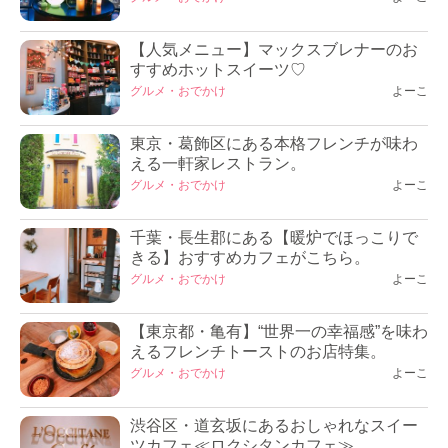
【人気メニュー】マックスブレナーのお
すすめホットスイーツ♡
グルメ・おでかけ
よーこ
東京・葛飾区にある本格フレンチが味わ
える一軒家レストラン。
グルメ・おでかけ
よーこ
千葉・長生郡にある【暖炉でほっこりで
きる】おすすめカフェがこちら。
グルメ・おでかけ
よーこ
【東京都・亀有】“世界一の幸福感”を味わ
えるフレンチトーストのお店特集。
グルメ・おでかけ
よーこ
渋谷区・道玄坂にあるおしゃれなスイー
ツカフェ≪ロクシタンカフェ≫