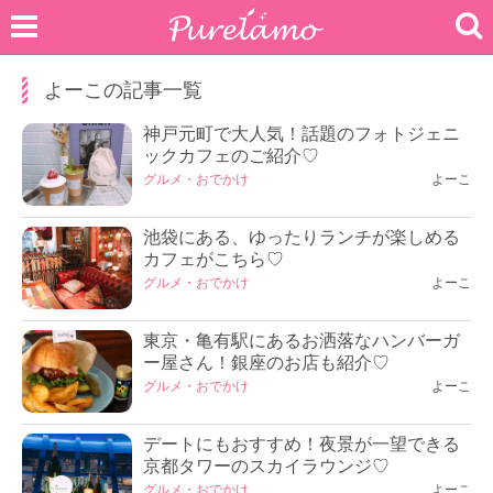
よーこの記事一覧
神戸元町で大人気！話題のフォトジェニ
ックカフェのご紹介♡
グルメ・おでかけ
よーこ
池袋にある、ゆったりランチが楽しめる
カフェがこちら♡
グルメ・おでかけ
よーこ
東京・亀有駅にあるお洒落なハンバーガ
ー屋さん！銀座のお店も紹介♡
グルメ・おでかけ
よーこ
デートにもおすすめ！夜景が一望できる
京都タワーのスカイラウンジ♡
グルメ・おでかけ
よーこ