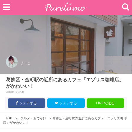
よーこ
葛飾区・金町駅の近所にあるカフェ「エゾリス珈琲店」
がかわいい！
2018年12月14日
シェアする
シェアする
LINEで送る
TOP
>
グルメ・おでかけ
>
葛飾区・金町駅の近所にあるカフェ「エゾリス珈琲
店」がかわいい！