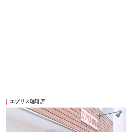
エゾリス珈琲店