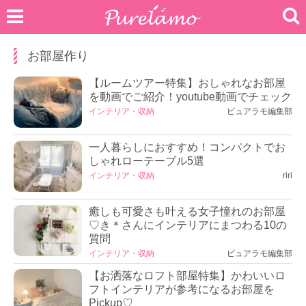
お部屋作り
【ルームツアー特集】おしゃれなお部屋
を動画でご紹介！youtube動画でチェック
インテリア・収納
ピュアラモ編集部
一人暮らしにおすすめ！コンパクトでお
しゃれローテーブル5選
インテリア・収納
riri
癒しも可愛さも叶える女子憧れのお部屋
♡き＊さんにインテリアにまつわる10の
質問
インテリア・収納
ピュアラモ編集部
【お洒落なロフト部屋特集】かわいいロ
フトインテリアが参考になるお部屋を
Pickup♡