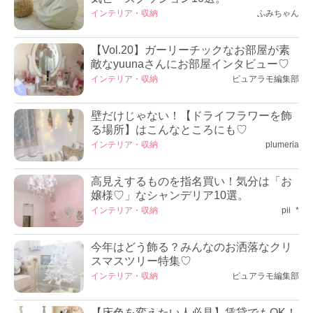
インテリア・収納
ふみちゃん
【Vol.20】ガーリーチックなお部屋が素
敵なyuunaさんにお部屋インタビュー♡
インテリア・収納
ピュアラモ編集部
壁だけじゃない！【ドライフラワーを飾
る場所】はこんなところにも♡
インテリア・収納
plumeria
高見えするものを指名買い！気分は「お
嬢様♡」なシャンデリア10選。
インテリア・収納
pii_*
今年はどう飾る？みんなのお洒落なクリ
スマスツリー特集♡
インテリア・収納
ピュアラモ編集部
【床色を変えたい人必見】賃貸でもOK！