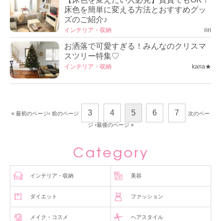
床色を簡単に変える方法とおすすめグッ
ズのご紹介♪
インテリア・収納
riri
お洒落で可愛すぎる！みんなのクリスマ
スツリー特集♡
インテリア・収納
kana★
3
4
5
6
7
« 最初のページ
‹ 前のページ
次のペー
ジ ›
最後のページ »
インテリア・収納
美容
ダイエット
ファッション
メイク・コスメ
ヘアスタイル