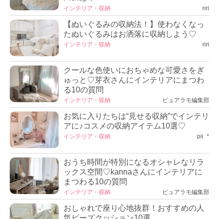
インテリア・収納
riri
【ぬいぐるみの収納法！】使わなくなっ
たぬいぐるみはお洒落に収納しよう♡
インテリア・収納
riri
クールな色使いにおちゃめな可愛さをぎ
ゅっと♡芽衣さんにインテリアにまつわ
る10の質問
インテリア・収納
ピュアラモ編集部
お気に入りたちは“見せる収納”でインテリ
アに♪コスメの収納アイテム10選♡
インテリア・収納
pii_*
おうち時間が特別になるオシャレなリラ
ックス空間♡kannaさんにインテリアに
まつわる10の質問
インテリア・収納
ピュアラモ編集部
おしゃれで座り心地抜群！おすすめの人
気ビーズクッション10選。