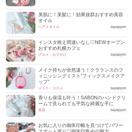
美肌に！美髪に！効果抜群おすすめ美容
オイル
ヘアスタイル
sayapyon
インスタ映え間違いなし♡NEWオープン
おすすめ札幌カフェ
グルメ・おでかけ
sayapyon
メイク持ちが全然違う！クラランスのフ
ィニッシングミスト“フィックスメイクア
ップ”
メイク・コスメ
sayapyon
香りも保湿も叶う！SABONのハンドクリ
ームで見られても平気な綺麗な手に
美容
sayapyon
お気に入りの御朱印帳を見つけてパワー
スポット巡り♡御朱印集めの魅力