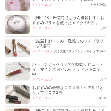
メイク・コスメ
キラキラOL
【HKT48・岩花詩乃ちゃん連載】冬にお
すすめ♡ラメを使ったメイクの紹介。
メイク・コスメ
しの
【厳選】おすすめ！激推しのプチプラリ
ップ3選♡
メイク・コスメ
女子大生コスメコンシェルジュNozomi
バーガンディベリーで旬顔に♡ビューテ
ィーマインズ オイルケアティントに夢
中！
メイク・コスメ
pii_*
おすすめの優秀なコスメ達！ケア用品と
リップグロス3選。
メイク・コスメ
akane
【HKT48・岩花詩乃ちゃん連載】秋メイ