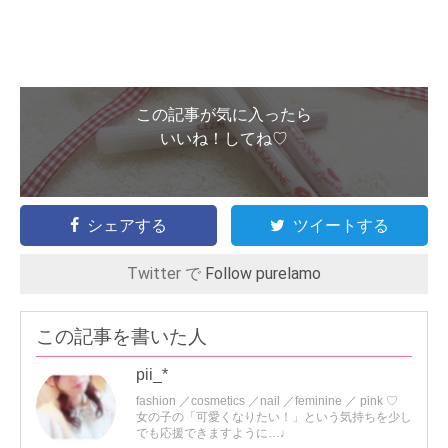
この記事が気に入ったら
いいね！してね♡
シェアする
ツイートする
Twitter で
Follow purelamo
この記事を書いた人
pii_*
fashion ／cosmetics ／nail ／feminine ／ pink ♡
女の子の「可愛くなりたい！」という気持ちを少し
でも応援できますように…♩