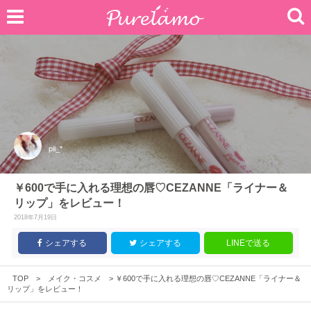
pii_*
￥600で手に入れる理想の唇♡CEZANNE「ライナー＆
リップ」をレビュー！
2018年7月19日
シェアする
シェアする
LINEで送る
TOP
>
メイク・コスメ
>
￥600で手に入れる理想の唇♡CEZANNE「ライナー＆
リップ」をレビュー！