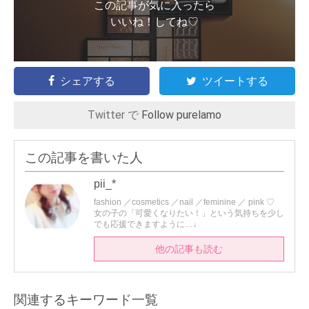
この記事が気に入ったら
いいね！してね♡
シェアする
ツイートする
Twitter で
Follow purelamo
この記事を書いた人
pii_*
fashion ／cosmetics ／nail ／feminine ／ pink ♡
女の子の「可愛くなりたい！」という気持ちを少し
でも応援できますように…♩
他の記事も読む
関連するキーワード一覧