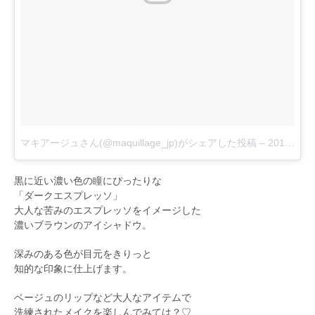
マキアージュさん(@maquillage_jp)がシェアした投稿
–
2017 8月 27 11:18午後 PDT
黒に近い濃い色の瞳にぴったりな
「ダークエスプレッソ」
大人な苦みのエスプレッソをイメージした
濃いブラウンのアイシャドウ。
深みのある色が目元をきりっと
知的な印象に仕上げます。
ベージュのリップなど大人なアイテムで
洗練されたメイクを楽しんでみては？♡