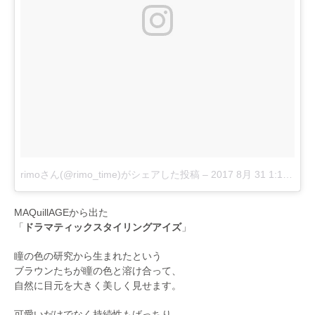
rimoさん(@rimo_time)がシェアした投稿
–
2017 8月 31 1:12午前 PDT
MAQuillAGEから出た
「
ドラマティックスタイリングアイズ
」
瞳の色の研究から生まれたという
ブラウンたちが瞳の色と溶け合って、
自然に目元を大きく美しく見せます。
可愛いだけでなく持続性もばっちり。