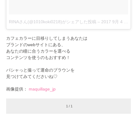
RINAさん(@1010koki0218)がシェアした投稿
–
2017 9月 4 1:59午前 PDT
カフェカラーに目移りしてしまうあなたは
ブランドのwebサイトにある、
あなたの瞳に合うカラーを選べる
コンテンツを使うのもおすすめ！
パシャっと撮って運命のブラウンを
見つけてみてくださいね♡
画像提供：
maquillage_jp
1 / 1