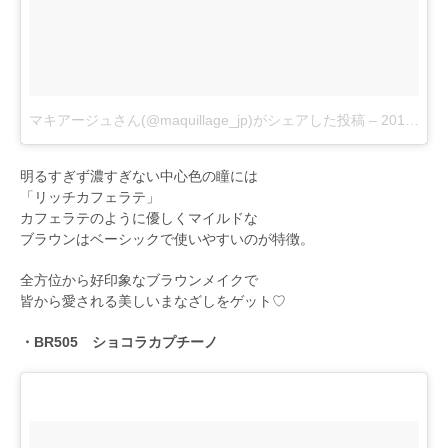
マキアージュさん(@maquillage_jp)がシェアした投稿
–
2017 8月 21 1:46午前 PDT
明るすぎず濃すぎない中心色の瞳には
「リッチカフェラテ」
カフェラテのように優しくマイルドな
ブラウンはベーシックで使いやすいのが特徴。
全方位から好印象なブラウンメイクで
皆から愛される美しいまなざしをゲット♡
・BR505 ショコラカプチーノ