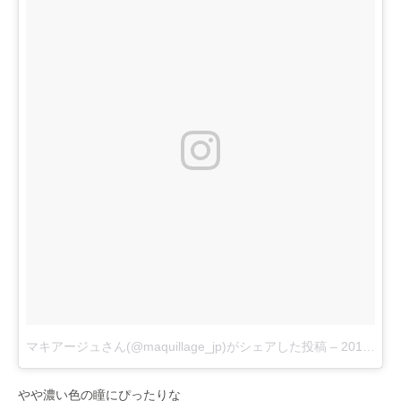
マキアージュさん(@maquillage_jp)がシェアした投稿
–
2017 8月 30 2:19午前 PDT
やや濃い色の瞳にぴったりな