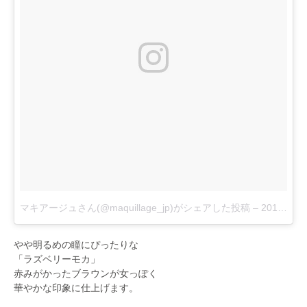
マキアージュさん(@maquillage_jp)がシェアした投稿
–
2017 8月 22 10:46午後 PDT
やや明るめの瞳にぴったりな
「ラズベリーモカ」
赤みがかったブラウンが女っぽく
華やかな印象に仕上げます。