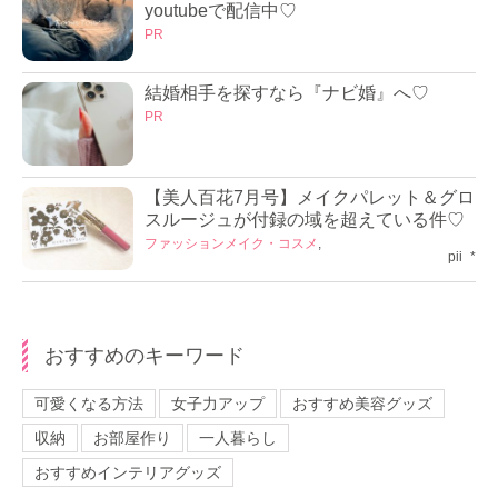
youtubeで配信中♡
PR
結婚相手を探すなら『ナビ婚』へ♡
PR
【美人百花7月号】メイクパレット＆グロ
スルージュが付録の域を超えている件♡
ファッション
メイク・コスメ
,
pii_*
おすすめのキーワード
可愛くなる方法
女子力アップ
おすすめ美容グッズ
収納
お部屋作り
一人暮らし
おすすめインテリアグッズ