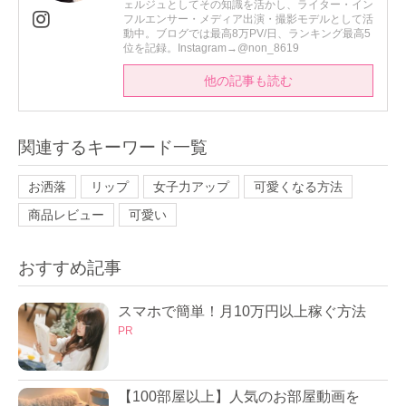
ェルジュとしてその知識を活かし、ライター・イン
フルエンサー・メディア出演・撮影モデルとして活
動中。ブログでは最高8万PV/日、ランキング最高5
位を記録。Instagram→@non_8619
他の記事も読む
関連するキーワード一覧
お洒落
リップ
女子力アップ
可愛くなる方法
商品レビュー
可愛い
おすすめ記事
スマホで簡単！月10万円以上稼ぐ方法
PR
【100部屋以上】人気のお部屋動画を