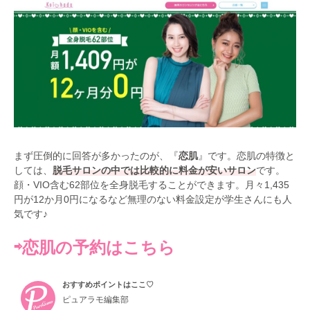
まず圧倒的に回答が多かったのが、『
恋肌
』です。恋肌の特徴と
しては、
脱毛サロンの中では比較的に料金が安いサロン
です。
顔・VIO含む62部位を全身脱毛することができます。月々1,435
円が12か月0円になるなど無理のない料金設定が学生さんにも人
気です♪
⇨恋肌の予約はこちら
おすすめポイントはここ♡
ピュアラモ編集部