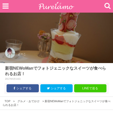
よーこ
新宿NEWoManでフォトジェニックなスイーツが食べら
れるお店！
2017年6月14日
シェアする
シェアする
LINEで送る
TOP
>
グルメ・おでかけ
>
新宿NEWoManでフォトジェニックなスイーツが食べ
られるお店！