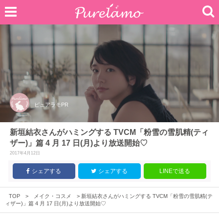
ピュアラモPR
新垣結衣さんがハミングする TVCM「粉雪の雪肌精(ティ
ザー)」篇 4 月 17 日(月)より放送開始♡
2017年4月12日
シェアする
シェアする
LINEで送る
TOP
>
メイク・コスメ
>
新垣結衣さんがハミングする TVCM「粉雪の雪肌精(テ
ィザー)」篇 4 月 17 日(月)より放送開始♡