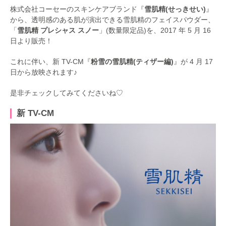
株式会社コーセーのスキンケアブランド『
雪肌精(せっきせい)
』
から、透明感のある肌が演出できる雪肌精のフェイスパウダー、
「
雪肌精 プレシャス スノー
」(数量限定品)を、2017 年 5 月 16
日より販売！
これに伴い、新 TV-CM『
粉雪の雪肌精(ティザー編)
』が 4 月 17
日から放映されます♪
是非チェックしてみてくださいね♡
新 TV-CM