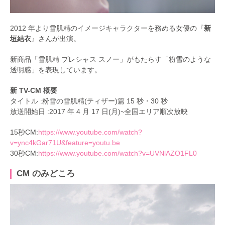
2012 年より雪肌精のイメージキャラクターを務める女優の『
新
垣結衣
』さんが出演。
新商品「雪肌精 プレシャス スノー」がもたらす「粉雪のような
透明感」を表現しています。
新 TV-CM 概要
タイトル :粉雪の雪肌精(ティザー)篇 15 秒・30 秒
放送開始日 :2017 年 4 月 17 日(月)~全国エリア順次放映
15秒CM:
https://www.youtube.com/watch?
v=ync4kGar71U&feature=youtu.be
30秒CM:
https://www.youtube.com/watch?v=UVNlAZO1FL0
CM のみどころ