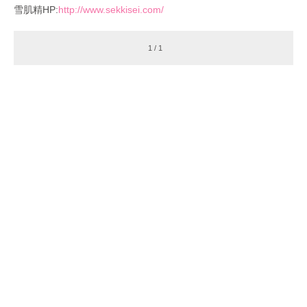
雪肌精HP:
http://www.sekkisei.com/
1 / 1