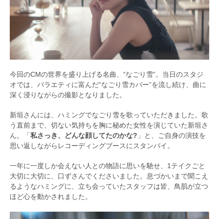
今回のCMの世界を盛り上げる名曲、“なごり雪”。当日のスタジ
オでは、バラエティに富んだ“なごり雪カバー”を流し続け、曲に
深く浸りながらの撮影となりました。
新垣さんには、ハミングでなごり雪を歌っていただきました。歌
う直前まで、切ない気持ちを胸に秘めた女性を演じていた新垣さ
ん。「
私さっき、どんな顔してたのかな?
」と、ご自身の演技を
思い返しながらレコーディングブースにスタンバイ。
一年に一度しか会えない人との物語に思いを馳せ、1テイクごと
大切に大切に、口ずさんでくださいました。息づかいまで聞こえ
るようなハミングに、立ち会っていたスタッフは皆、鳥肌が立つ
ほど心を動かされました。