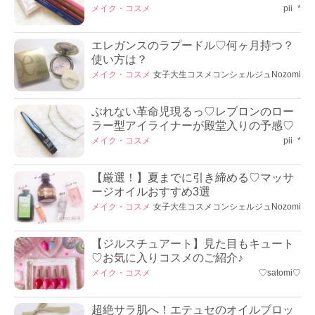
メイク・コスメ
pii_*
エレガンスのラプードル♡何ヶ月持つ？
使い方は？
メイク・コスメ
女子大生コスメコンシェルジュNozomi
ぶれない革命児現るっ♡レブロンのロー
ラー型アイライナーが殿堂入りの予感♡
メイク・コスメ
pii_*
【厳選！】夏までに引き締める♡マッサ
ージオイルおすすめ3選
メイク・コスメ
女子大生コスメコンシェルジュNozomi
【ジルスチュアート】見た目もキュート
♡お気に入りコスメのご紹介♪
メイク・コスメ
♡satomi♡
超絶サラ肌へ！エテュセのオイルブロッ