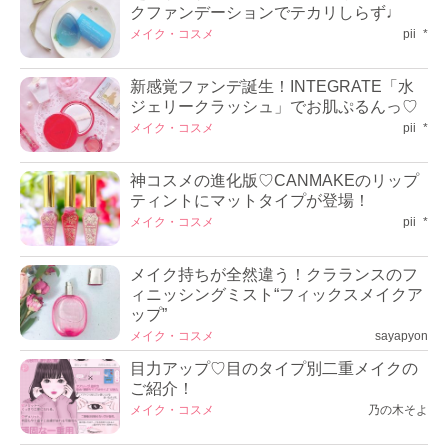
クファンデーションでテカリしらず♩
メイク・コスメ
pii_*
新感覚ファンデ誕生！INTEGRATE「水
ジェリークラッシュ」でお肌ぷるんっ♡
メイク・コスメ
pii_*
神コスメの進化版♡CANMAKEのリップ
ティントにマットタイプが登場！
メイク・コスメ
pii_*
メイク持ちが全然違う！クラランスのフ
ィニッシングミスト“フィックスメイクア
ップ”
メイク・コスメ
sayapyon
目力アップ♡目のタイプ別二重メイクの
ご紹介！
メイク・コスメ
乃の木そよ