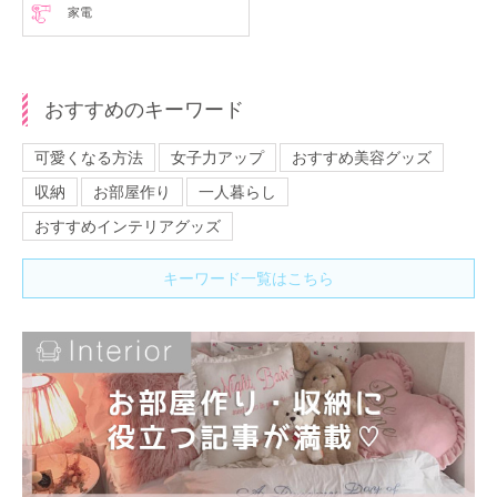
家電
おすすめのキーワード
可愛くなる方法
女子力アップ
おすすめ美容グッズ
収納
お部屋作り
一人暮らし
おすすめインテリアグッズ
キーワード一覧はこちら