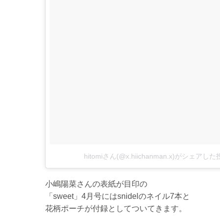
hitomiさん(@x.hiichanman.x)がシェアし
小嶋陽菜さんの表紙が目印の
「sweet」4月号にはsnidelのネイル7本と
花柄ポーチが付録としてついてきます。