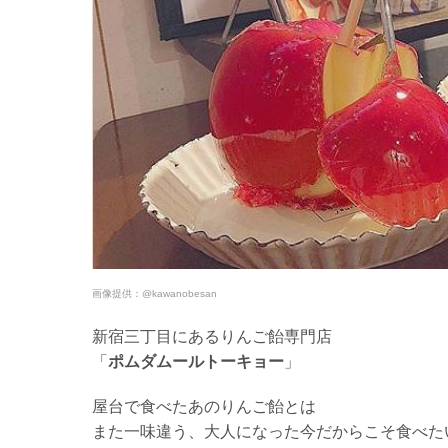
画像提供：
@kawanobesan
新宿三丁目にあるりんご飴専門店
「
ポムダムールトーキョー
」
屋台で食べたあのりんご飴とは
また一味違う、大人になった今だからこそ食べた