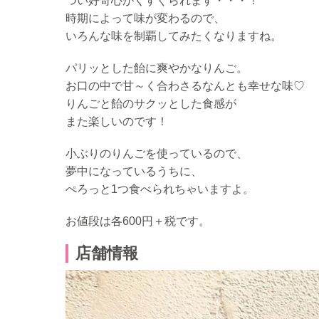
つい好奇心がくすぐられます・・・！
時期によって味が変わるので、
いろんな味を制覇してみたくなりますね。
パリッとした飴に爽やかなりんご。
お口の中で甘～く合わさるなんとも幸せな味♡
りんごと飴のサクッとした食感が
また楽しいのです！
小ぶりのりんごを使っているので、
夢中になっているうちに、
ぺろっと1つ食べられちゃいますよ。
お値段は各600円＋税です。
店舗情報