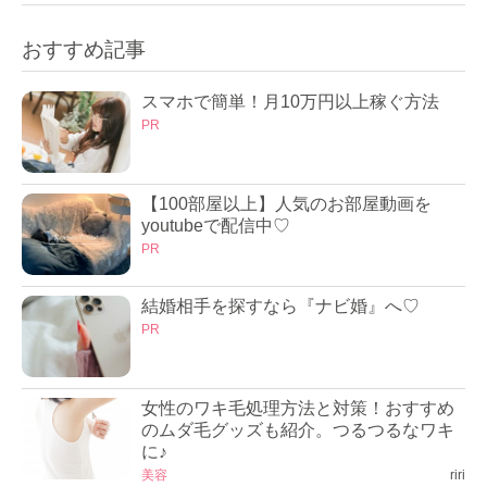
おすすめ記事
スマホで簡単！月10万円以上稼ぐ方法
PR
【100部屋以上】人気のお部屋動画を
youtubeで配信中♡
PR
結婚相手を探すなら『ナビ婚』へ♡
PR
女性のワキ毛処理方法と対策！おすすめ
のムダ毛グッズも紹介。つるつるなワキ
に♪
美容
riri