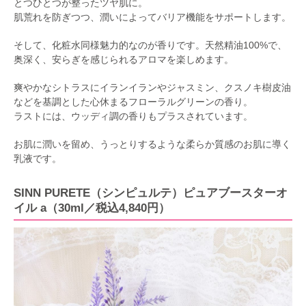
とつひとつが整ったツヤ肌に。
肌荒れを防ぎつつ、潤いによってバリア機能をサポートします。
そして、化粧水同様魅力的なのが香りです。天然精油100%で、
奥深く、安らぎを感じられるアロマを楽しめます。
爽やかなシトラスにイランイランやジャスミン、クスノキ樹皮油
などを基調とした心休まるフローラルグリーンの香り。
ラストには、ウッディ調の香りもプラスされています。
お肌に潤いを留め、うっとりするような柔らか質感のお肌に導く
乳液です。
SINN PURETE（シンピュルテ）ピュアブースターオ
イル a（30ml／税込4,840円）