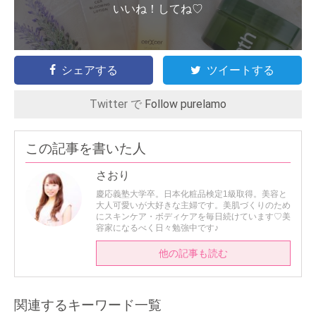
いいね！してね♡
シェアする
ツイートする
Twitter で
Follow purelamo
この記事を書いた人
さおり
慶応義塾大学卒。日本化粧品検定1級取得。美容と
大人可愛いが大好きな主婦です。美肌づくりのため
にスキンケア・ボディケアを毎日続けています♡美
容家になるべく日々勉強中です♪
他の記事も読む
関連するキーワード一覧