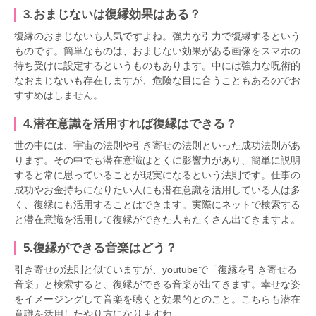
3.おまじないは復縁効果はある？
復縁のおまじないも人気ですよね。強力な引力で復縁するという
ものです。簡単なものは、おまじない効果がある画像をスマホの
待ち受けに設定するというものもあります。中には強力な呪術的
なおまじないも存在しますが、危険な目に合うこともあるのでお
すすめはしません。
4.潜在意識を活用すれば復縁はできる？
世の中には、宇宙の法則や引き寄せの法則といった成功法則があ
ります。その中でも潜在意識はとくに影響力があり、簡単に説明
すると常に思っていることが現実になるという法則です。仕事の
成功やお金持ちになりたい人にも潜在意識を活用している人は多
く、復縁にも活用することはできます。実際にネットで検索する
と潜在意識を活用して復縁ができた人もたくさん出てきますよ。
5.復縁ができる音楽はどう？
引き寄せの法則と似ていますが、youtubeで「復縁を引き寄せる
音楽」と検索すると、復縁ができる音楽が出てきます。幸せな姿
をイメージングして音楽を聴くと効果的とのこと。こちらも潜在
意識を活用したやり方になりますね。