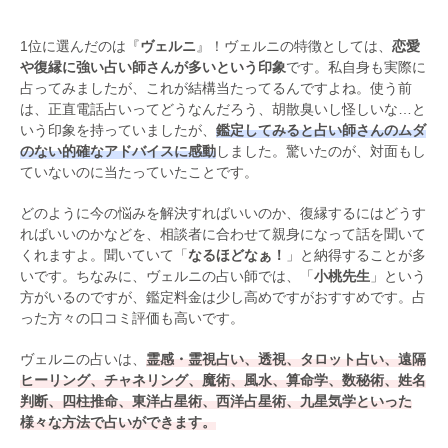
1位に選んだのは『
ヴェルニ
』！ヴェルニの特徴としては、
恋愛
や復縁に強い占い師さんが多いという印象
です。私自身も実際に
占ってみましたが、これが結構当たってるんですよね。使う前
は、正直電話占いってどうなんだろう、胡散臭いし怪しいな…と
いう印象を持っていましたが、
鑑定してみると占い師さんのムダ
のない的確なアドバイスに感動
しました。驚いたのが、対面もし
ていないのに当たっていたことです。
どのように今の悩みを解決すればいいのか、復縁するにはどうす
ればいいのかなどを、相談者に合わせて親身になって話を聞いて
くれますよ。聞いていて「
なるほどなぁ！
」と納得することが多
いです。ちなみに、ヴェルニの占い師では、「
小桃先生
」という
方がいるのですが、鑑定料金は少し高めですがおすすめです。占
った方々の口コミ評価も高いです。
ヴェルニの占いは、
霊感・霊視占い、透視、タロット占い、遠隔
ヒーリング、チャネリング、魔術、風水、算命学、数秘術、姓名
判断、四柱推命、東洋占星術、西洋占星術、九星気学といった
様々な方法で占いができます。