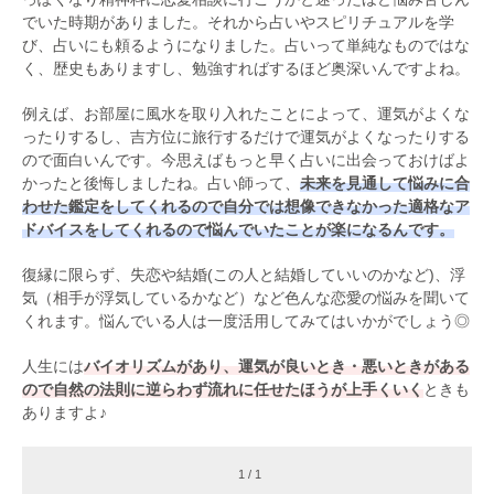
でいた時期がありました。それから占いやスピリチュアルを学
び、占いにも頼るようになりました。占いって単純なものではな
く、歴史もありますし、勉強すればするほど奥深いんですよね。
例えば、お部屋に風水を取り入れたことによって、運気がよくな
ったりするし、吉方位に旅行するだけで運気がよくなったりする
ので面白いんです。今思えばもっと早く占いに出会っておけばよ
かったと後悔しましたね。占い師って、
未来を見通して悩みに合
わせた鑑定をしてくれるので自分では想像できなかった適格なア
ドバイスをしてくれるので悩んでいたことが楽になるんです。
復縁に限らず、失恋や結婚(この人と結婚していいのかなど)、浮
気（相手が浮気しているかなど）など色んな恋愛の悩みを聞いて
くれます。悩んでいる人は一度活用してみてはいかがでしょう◎
人生には
バイオリズムがあり、運気が良いとき・悪いときがある
ので自然の法則に逆らわず流れに任せたほうが上手くいく
ときも
ありますよ♪
1 / 1