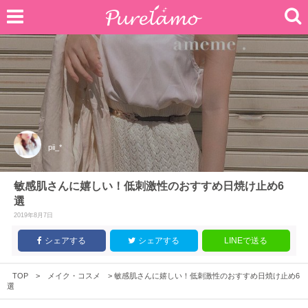
pii_*
敏感肌さんに嬉しい！低刺激性のおすすめ日焼け止め6
選
2019年8月7日
シェアする
シェアする
LINEで送る
TOP
>
メイク・コスメ
>
敏感肌さんに嬉しい！低刺激性のおすすめ日焼け止め6
選