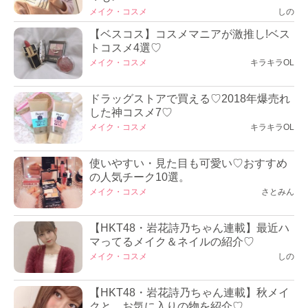
メイク・コスメ
しの
【ベスコス】コスメマニアが激推し!ベス
トコスメ4選♡
メイク・コスメ
キラキラOL
ドラッグストアで買える♡2018年爆売れ
した神コスメ7♡
メイク・コスメ
キラキラOL
使いやすい・見た目も可愛い♡おすすめ
の人気チーク10選。
メイク・コスメ
さとみん
【HKT48・岩花詩乃ちゃん連載】最近ハ
マってるメイク＆ネイルの紹介♡
メイク・コスメ
しの
【HKT48・岩花詩乃ちゃん連載】秋メイ
クと、お気に入りの物を紹介♡