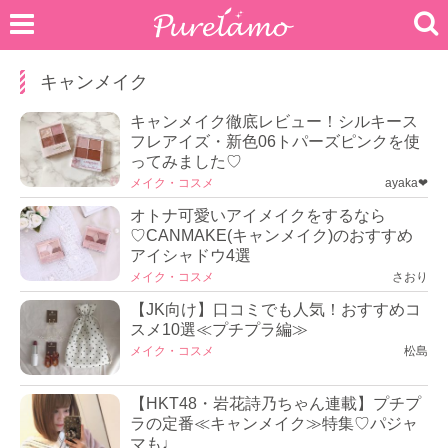
キャンメイク
キャンメイク徹底レビュー！シルキース
フレアイズ・新色06トパーズピンクを使
ってみました♡
メイク・コスメ
ayaka❤︎
オトナ可愛いアイメイクをするなら
♡CANMAKE(キャンメイク)のおすすめ
アイシャドウ4選
メイク・コスメ
さおり
【JK向け】口コミでも人気！おすすめコ
スメ10選≪プチプラ編≫
メイク・コスメ
松島
【HKT48・岩花詩乃ちゃん連載】プチプ
ラの定番≪キャンメイク≫特集♡パジャ
マも♩