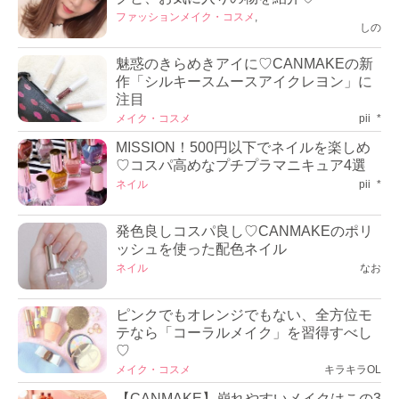
ファッション
メイク・コスメ
,
しの
魅惑のきらめきアイに♡CANMAKEの新
作「シルキースムースアイクレヨン」に
注目
メイク・コスメ
pii_*
MISSION！500円以下でネイルを楽しめ
♡コスパ高めなプチプラマニキュア4選
ネイル
pii_*
発色良しコスパ良し♡CANMAKEのポリ
ッシュを使った配色ネイル
ネイル
なお
ピンクでもオレンジでもない、全方位モ
テなら「コーラルメイク」を習得すべし
♡
メイク・コスメ
キラキラOL
【CANMAKE】崩れやすいメイクはこの3