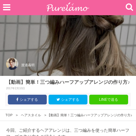
渡邊義明
【動画】簡単！三つ編みハーフアップアレンジの作り方♪
2017年2月10日
シェアする
シェアする
LINEで送る
TOP
>
ヘアスタイル
>
【動画】簡単！三つ編みハーフアップアレンジの作り方♪
今回、ご紹介するヘアアレンジは、三つ編みを使った簡単ハーフ