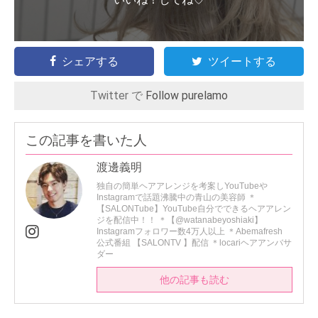
シェアする
ツイートする
Twitter で
Follow purelamo
この記事を書いた人
渡邊義明
独自の簡単ヘアアレンジを考案しYouTubeや
Instagramで話題沸騰中の青山の美容師 ＊
【SALONTube】YouTube自分でできるヘアアレン
ジを配信中！！ ＊【@watanabeyoshiaki】
Instagramフォロワー数4万人以上 ＊Abemafresh
公式番組 【SALONTV 】配信 ＊locariヘアアンバサ
ダー
他の記事も読む