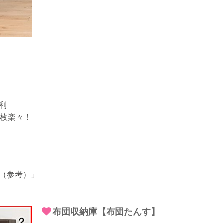
利
0枚楽々！
す（参考）」
布団収納庫【布団たんす】