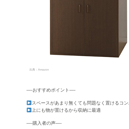
出典：
Amazon
—-おすすめポイント—-
スペースがあまり無くても問題なく置けるコン
上にも物が置けるから収納に最適
—-購入者の声—-