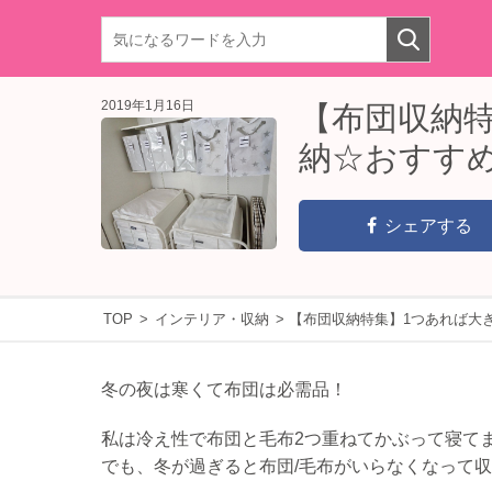
2019年1月16日
【布団収納
納☆おすすめ
シェアする
TOP
>
インテリア・収納
>
【布団収納特集】1つあれば大
冬の夜は寒くて布団は必需品！
私は冷え性で布団と毛布2つ重ねてかぶって寝て
でも、冬が過ぎると布団/毛布がいらなくなって