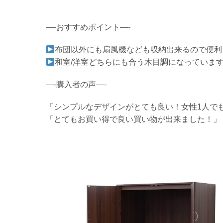
—-おすすめポイント—-
布団以外にも扇風機なども収納出来るので便利
和室/洋室どちらにも合う木目調になっていま
—-購入者の声—-
「シンプルなデザインがとても良い！女性1人で
「とてもお買い得で良い買い物が出来ました！」