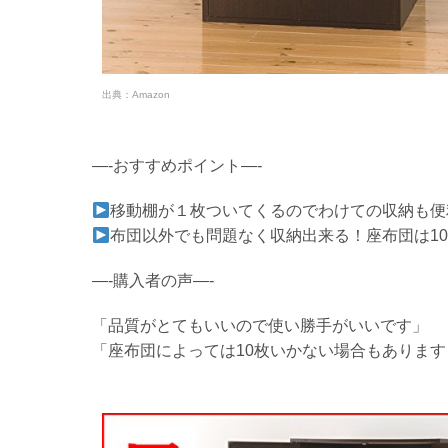
出典：
Amazon
—-おすすめポイント—-
移動棚が１枚ついてくるのでわけての収納も便
布団以外でも問題なく収納出来る！座布団は1
—-購入者の声—-
「品質がとてもいいので使い勝手がいいです」
「座布団によっては10枚いかない場合もありま