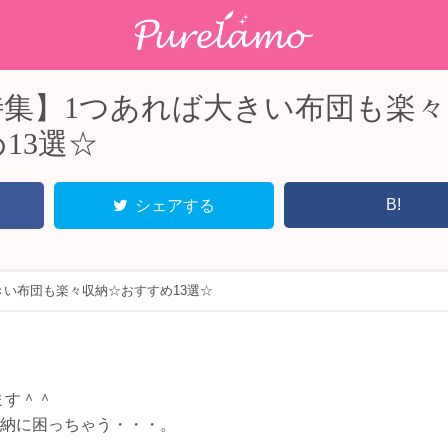
特集】1つあれば大きい布団も楽々
13選☆
B!
シェアする
きい布団も楽々収納☆おすすめ13選☆
ます＾＾
収納に困っちゃう・・・。