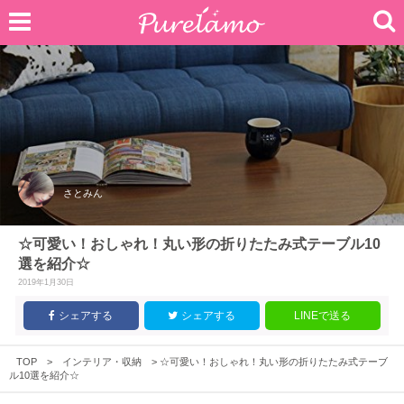
さとみん
☆可愛い！おしゃれ！丸い形の折りたたみ式テーブル10
選を紹介☆
2019年1月30日
シェアする
シェアする
LINEで送る
TOP
>
インテリア・収納
>
☆可愛い！おしゃれ！丸い形の折りたたみ式テーブ
ル10選を紹介☆