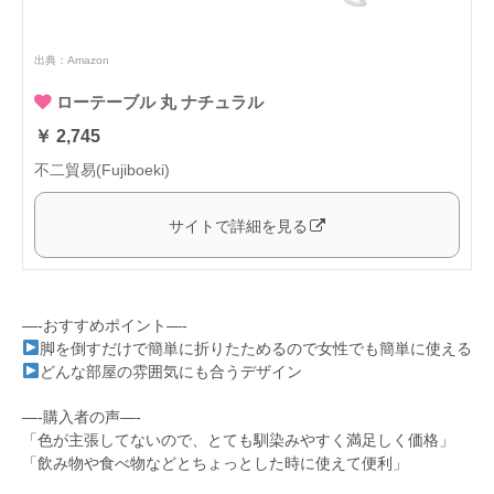
出典：
Amazon
ローテーブル 丸 ナチュラル
￥ 2,745
不二貿易(Fujiboeki)
サイトで詳細を見る
—-おすすめポイント—-
脚を倒すだけで簡単に折りたためるので女性でも簡単に使える
どんな部屋の雰囲気にも合うデザイン
—-購入者の声—-
「色が主張してないので、とても馴染みやすく満足しく価格」
「飲み物や食べ物などとちょっとした時に使えて便利」