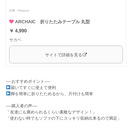
出典：
Amazon
ARCHAIC 折りたたみテーブル 丸型
￥ 4,990
サカベ
サイトで詳細を見る
—-おすすめポイント—-
届いてすぐに使えて便利
脚を簡単に折りたためるから、片付けも簡単
—-購入者の声—-
「友達にも褒められるくらい素敵なデザイン！」
「使わない時でもソファの下にスッキリ収納出来るので満足」