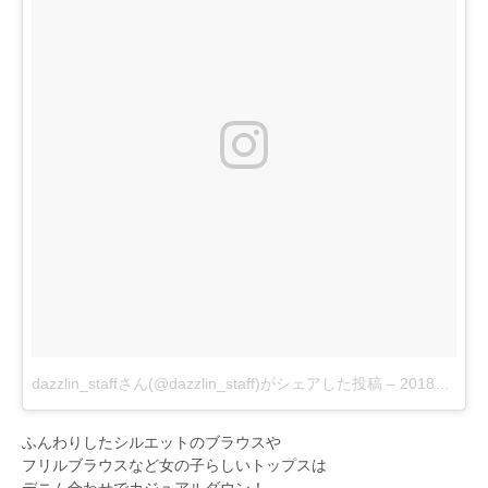
dazzlin_staffさん(@dazzlin_staff)がシェアした投稿
–
2018年 2月月19日午後5時59分PST
ふんわりしたシルエットのブラウスや
フリルブラウスなど女の子らしいトップスは