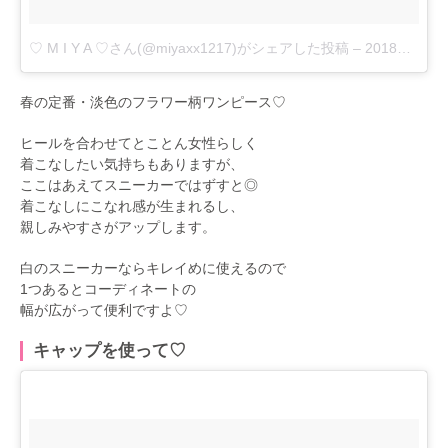
♡ M I Y A ♡さん(@miyaxx1217)がシェアした投稿
–
2018年 3月月13日午前8時21分PDT
春の定番・淡色のフラワー柄ワンピース♡
ヒールを合わせてとことん女性らしく
着こなしたい気持ちもありますが、
ここはあえてスニーカーではずすと◎
着こなしにこなれ感が生まれるし、
親しみやすさがアップします。
白のスニーカーならキレイめに使えるので
1つあるとコーディネートの
幅が広がって便利ですよ♡
キャップを使って♡