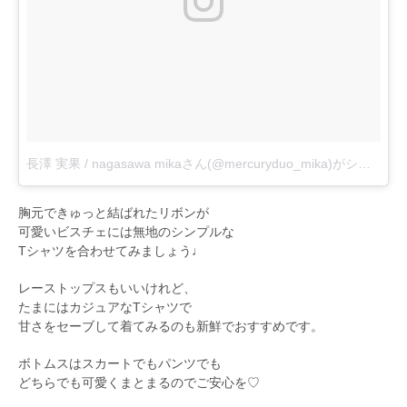
長澤 実果 / nagasawa mikaさん(@mercuryduo_mika)がシェアした投稿
胸元できゅっと結ばれたリボンが
可愛いビスチェには無地のシンプルな
Tシャツを合わせてみましょう♩
レーストップスもいいけれど、
たまにはカジュアなTシャツで
甘さをセーブして着てみるのも新鮮でおすすめです。
ボトムスはスカートでもパンツでも
どちらでも可愛くまとまるのでご安心を♡