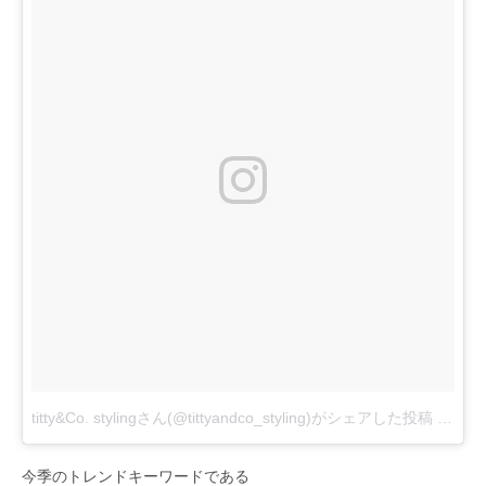
titty&Co. stylingさん(@tittyandco_styling)がシェアした投稿
–
201
今季のトレンドキーワードである