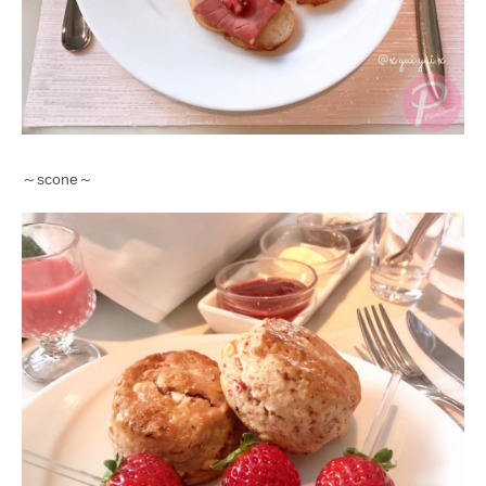
～scone～