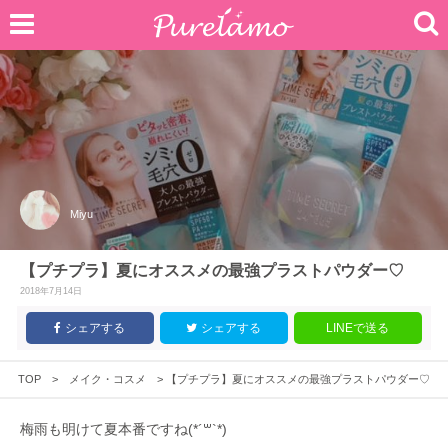
Miyu
【プチプラ】夏にオススメの最強プラストパウダー♡
2018年7月14日
シェアする
シェアする
LINEで送る
TOP
>
メイク・コスメ
>
【プチプラ】夏にオススメの最強プラストパウダー♡
梅雨も明けて夏本番ですね(*´꒳`*)