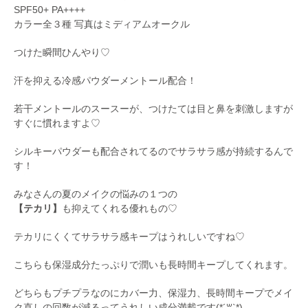
SPF50+ PA++++
カラー全３種 写真はミディアムオークル
つけた瞬間ひんやり♡
汗を抑える冷感パウダーメントール配合！
若干メントールのスースーが、つけたては目と鼻を刺激しますが
すぐに慣れますよ♡
シルキーパウダーも配合されてるのでサラサラ感が持続するんで
す！
みなさんの夏のメイクの悩みの１つの
【テカリ】
も抑えてくれる優れもの♡
テカリにくくてサラサラ感キープはうれしいですね♡
こちらも保湿成分たっぷりで潤いも長時間キープしてくれます。
どちらもプチプラなのにカバー力、保湿力、長時間キープでメイ
ク直しの回数が減るってうれしい成分満載です(*´꒳`*)