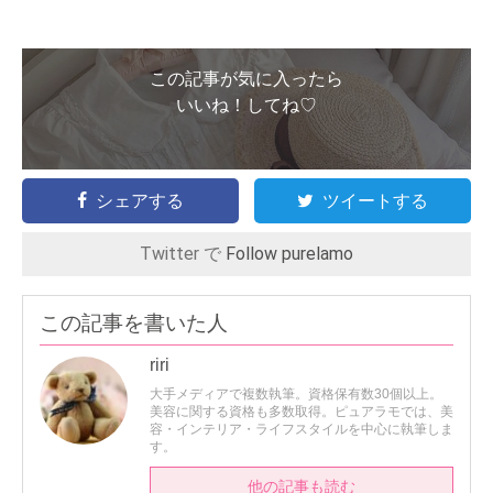
この記事が気に入ったら
いいね！してね♡
シェアする
ツイートする
Twitter で
Follow purelamo
この記事を書いた人
riri
大手メディアで複数執筆。資格保有数30個以上。
美容に関する資格も多数取得。ピュアラモでは、美
容・インテリア・ライフスタイルを中心に執筆しま
す。
他の記事も読む