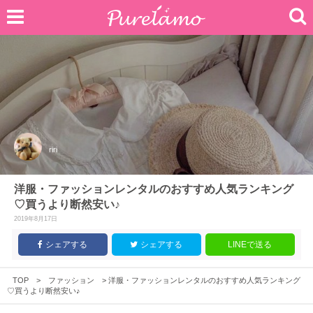
riri
洋服・ファッションレンタルのおすすめ人気ランキング
♡買うより断然安い♪
2019年8月17日
シェアする
シェアする
LINEで送る
TOP
>
ファッション
>
洋服・ファッションレンタルのおすすめ人気ランキング
♡買うより断然安い♪