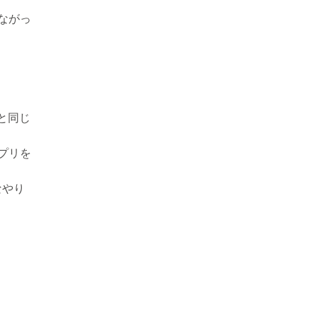
ながっ
リと同じ
プリを
なやり