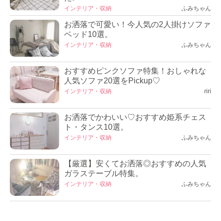
インテリア・収納
ふみちゃん
お洒落で可愛い！今人気の2人掛けソファ
ベッド10選。
インテリア・収納
ふみちゃん
おすすめピンクソファ特集！おしゃれな
人気ソファ20選をPickup♡
インテリア・収納
riri
お洒落でかわいい♡おすすめ姫系チェス
ト・タンス10選。
インテリア・収納
ふみちゃん
【厳選】安くてお洒落◎おすすめの人気
ガラステーブル特集。
インテリア・収納
ふみちゃん