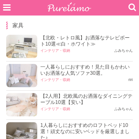
家具
【北欧・レトロ風】お洒落なテレビボー
ト10選≪白・ホワイト≫
インテリア・収納
ふみちゃん
一人暮らしにおすすめ！見た目もかわい
いお洒落な人気ソファ30選。
インテリア・収納
riri
【2人用】北欧風のお洒落なダイニングテ
ーブル10選【安い】
インテリア・収納
ふみちゃん
1人暮らしにおすすめのロフトベッド10
選！頑丈なのに安いベッドを厳選しまし
た♪